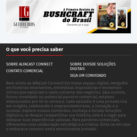
O que você precisa saber
SOBRE ALFACAST CONNECT
SOBRE DOISDE SOLUÇÕES
DIGITAIS
CONTATO COMERCIAL
SEJA UM CONVIDADO
Bem-vindo ao AlfaCast Connect! Em nosso espaço digital, mergulhe
em histórias envolventes, entrevistas inspiradoras e momentos
únicos que exploram o vasto universo dos negócios. Seja ouvinte,
futuro convidado ou potencial parceiro comercial, estamos
emocionados por tê-lo conosco. Cada episódio é uma jornada rica
em insights, celebrando o empreendedorismo, a inovação e o
sucesso. Explore nossos conteúdos, conheça a Doisde Soluções
Digitais e, se desejar compartilhar sua história, este é o lugar para
destacar suas experiências valiosas. Para parceiros comerciais,
oferecemos uma colaboração estratégica e criativa. Sinta-se em casa
e embarque conosco nesta emocionante jornada!