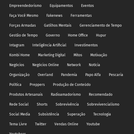
Empreendedorismo
Equipamentos
Eventos
Faça Você Mesmo
Fakenews
Ferramentas
Forças Armadas
Gatilhos Mentais
Gerenciamento de Tempo
Gestão de Tempo
Governo
Home Office
Hupur
Intagram
Inteligência Artificial
Investimentos
Kombi Home
Marketing Digital
Mitos
Motivação
Negócios
Negócios Online
Network
Notícia
Organização
Overland
Pandemia
Papo Alfa
Pescaria
Política
Preppers
Produção de Conteúdo
Produtos Artesanais
Radioamadorismo
Recomendado
Rede Social
Shorts
Sobrevivência
Sobrevivencialismo
Social Media
Subsistência
Superação
Tecnologia
Tema Livre
Twitter
Vendas Online
Youtube
Youtubers