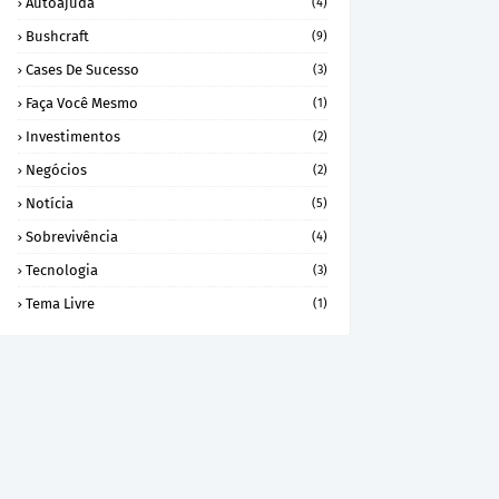
Autoajuda
(4)
Bushcraft
(9)
Cases De Sucesso
(3)
Faça Você Mesmo
(1)
Investimentos
(2)
Negócios
(2)
Notícia
(5)
Sobrevivência
(4)
Tecnologia
(3)
Tema Livre
(1)