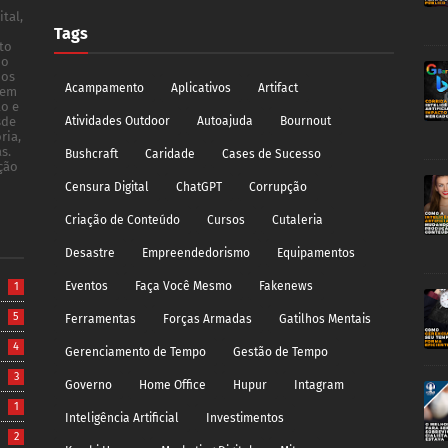
tal,
Tags
to
do
dos
Acampamento
Aplicativos
Artifact
 em
ão e
sde
Atividades Outdoor
Autoajuda
Bournout
ria,
s.
Bushcraft
Caridade
Cases de Sucesso
ção
Censura Digital
ChatGPT
Corrupção
Criação de Conteúdo
Cursos
Cutaleria
Desastre
Empreendedorismo
Equipamentos
Eventos
Faça Você Mesmo
Fakenews
1
5
Ferramentas
Forças Armadas
Gatilhos Mentais
4
Gerenciamento de Tempo
Gestão de Tempo
3
Governo
Home Office
Hupur
Intagram
1
Inteligência Artificial
Investimentos
2