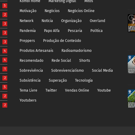
Kombi Home
Marketing Digital
Mitos
5
Motivação
Negócios
Negócios Online
2
Network
Notícia
Organização
Overland
3
Pandemia
Papo Alfa
Pescaria
Política
3
Preppers
Produção de Conteúdo
3
Produtos Artesanais
Radioamadorismo
4
4
Recomendado
Rede Social
Shorts
1
Sobrevivência
Sobrevivencialismo
Social Media
2
Subsistência
Superação
Tecnologia
5
Tema Livre
Twitter
Vendas Online
Youtube
2
Youtubers
2