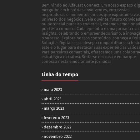
Bem-vindo ao AlfaCast Connect! Em nosso espaço digi
mergulhe em histórias envolventes, entrevistas
inspiradoras e momentos únicos que exploram o vas
universo dos negócios. Seja ouvinte, futuro convida
ou potencial parceiro comercial, estamos emociona
por tê-lo conosco. Cada episódio é uma jornada rica
insights, celebrando o empreendedorismo, a inovaç
o sucesso. Explore nossos conteúdos, conheça a Doi
Soluções Digitais e, se desejar compartilhar sua histó
este é o lugar para destacar suas experiências valiosa
Para parceiros comerciais, oferecemos uma colabora
estratégica e criativa. Sinta-se em casa e embarque
conosco nesta emocionante jornada!
Linha do Tempo
maio 2023
abril 2023
março 2023
fevereiro 2023
dezembro 2022
novembro 2022