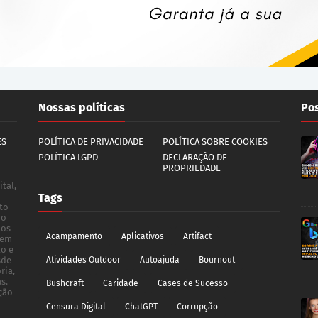
Nossas políticas
Pos
ES
POLÍTICA DE PRIVACIDADE
POLÍTICA SOBRE COOKIES
POLÍTICA LGPD
DECLARAÇÃO DE
PROPRIEDADE
tal,
Tags
to
do
dos
Acampamento
Aplicativos
Artifact
 em
ão e
sde
Atividades Outdoor
Autoajuda
Bournout
ria,
s.
Bushcraft
Caridade
Cases de Sucesso
ção
Censura Digital
ChatGPT
Corrupção