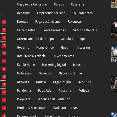
Criação de Conteúdo
Cursos
Cutaleria
Desastre
Empreendedorismo
Equipamentos
Eventos
Faça Você Mesmo
Fakenews
1
5
Ferramentas
Forças Armadas
Gatilhos Mentais
4
Gerenciamento de Tempo
Gestão de Tempo
3
Governo
Home Office
Hupur
Intagram
1
Inteligência Artificial
Investimentos
2
Kombi Home
Marketing Digital
Mitos
5
Motivação
Negócios
Negócios Online
2
Network
Notícia
Organização
Overland
3
Pandemia
Papo Alfa
Pescaria
Política
3
Preppers
Produção de Conteúdo
3
Produtos Artesanais
Radioamadorismo
4
4
Recomendado
Rede Social
Shorts