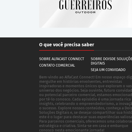
O que você precisa saber
SOBRE ALFACAST CONNECT
SOBRE DOISDE SOLUÇÕ
DIGITAIS
CONTATO COMERCIAL
SEJA UM CONVIDADO
Bem-vindo ao AlfaCast Connect! Em nosso espaço digi
mergulhe em histórias envolventes, entrevistas
inspiradoras e momentos únicos que exploram o vas
universo dos negócios. Seja ouvinte, futuro convida
ou potencial parceiro comercial, estamos emociona
por tê-lo conosco. Cada episódio é uma jornada rica
insights, celebrando o empreendedorismo, a inovaç
o sucesso. Explore nossos conteúdos, conheça a Doi
Soluções Digitais e, se desejar compartilhar sua histó
este é o lugar para destacar suas experiências valiosa
Para parceiros comerciais, oferecemos uma colabora
estratégica e criativa. Sinta-se em casa e embarque
conosco nesta emocionante jornada!